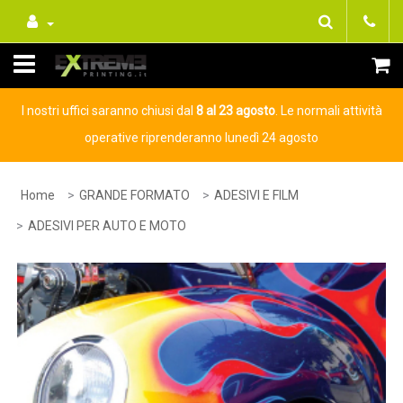
I nostri uffici saranno chiusi dal
8 al 23 agosto
. Le normali attività
operative riprenderanno lunedì 24 agosto
Home
GRANDE FORMATO
ADESIVI E FILM
ADESIVI PER AUTO E MOTO