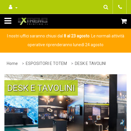
I nostri uffici saranno chiusi dal
8 al 23 agosto
. Le normali attività
operative riprenderanno lunedì 24 agosto
Home
ESPOSITORI E TOTEM
DESK E TAVOLINI
DESK E TAVOLINI