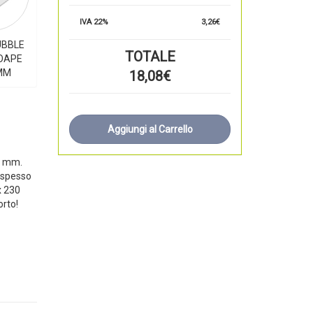
IVA 22%
3,26€
UBBLE
TOTALE
OAPE
 MM
18,08€
Aggiungi al Carrello
3 mm.
 spesso
x 230
orto!