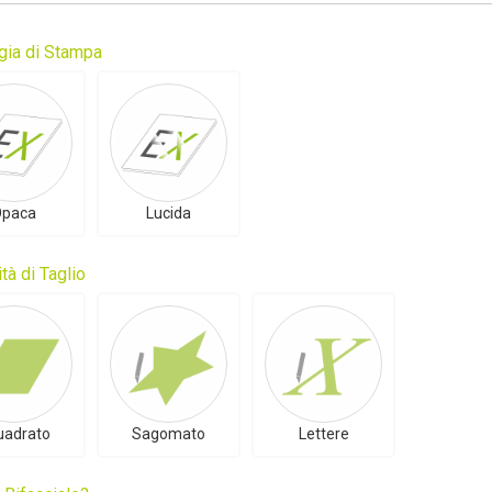
gia di Stampa
paca
Lucida
tà di Taglio
uadrato
Sagomato
Lettere