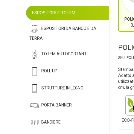
ESPOSITORI E TOTEM
POLI
3
ESPOSITORI DA BANCO E DA
TERRA
POLI
TOTEM AUTOPORTANTI
SKU: POL
Stampa d
ROLL UP
Adatto a
utilizza
cm, la gr
STRUTTURE IN LEGNO
PORTA BANNER
ECO-F
BANDIERE