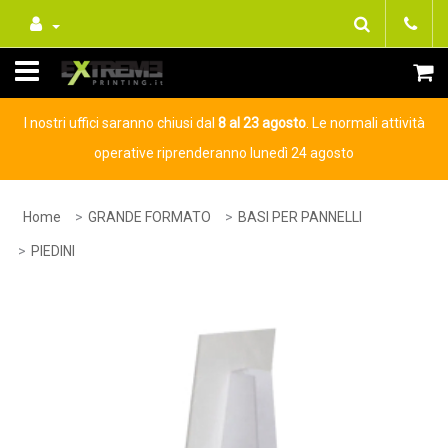
I nostri uffici saranno chiusi dal
8 al 23 agosto
. Le normali attività
operative riprenderanno lunedì 24 agosto
Home
GRANDE FORMATO
BASI PER PANNELLI
PIEDINI