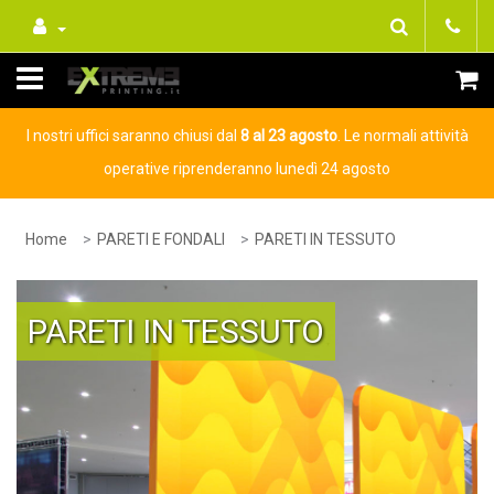
I nostri uffici saranno chiusi dal
8 al 23 agosto
. Le normali attività
operative riprenderanno lunedì 24 agosto
Home
PARETI E FONDALI
PARETI IN TESSUTO
PARETI IN TESSUTO