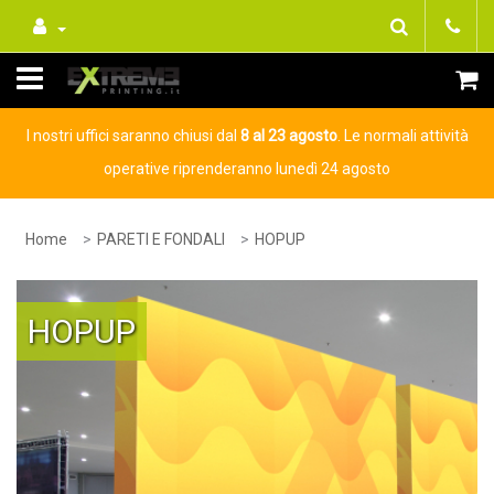
I nostri uffici saranno chiusi dal
8 al 23 agosto
. Le normali attività
operative riprenderanno lunedì 24 agosto
Home
PARETI E FONDALI
HOPUP
HOPUP