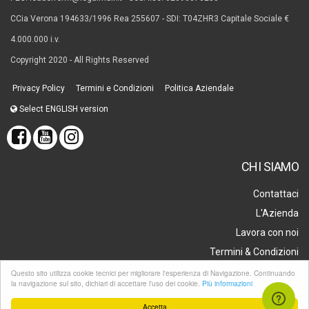
CCia Verona 194633/1996 Rea 255607 - SDI: T04ZHR3 Capitale Sociale €
4.000.000 i.v.
Copyright 2020 - All Rights Reserved
Privacy Policy
Termini e Condizioni
Politica Aziendale
Select ENGLISH version
CHI SIAMO
Contattaci
L'Azienda
Lavora con noi
Termini & Condizioni
Questo sito utilizza cookie tecnici per migliorare l'esperienza di Navigazione. Continuando
la navigazione sul sito, dichiari di accettare l'uso dei cookie.
Più informazioni
Accetta