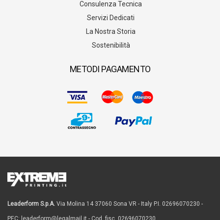
Consulenza Tecnica
Servizi Dedicati
La Nostra Storia
Sostenibilità
METODI PAGAMENTO
Leaderform S.p.A.
Via Molina 14 37060 Sona VR - Italy P.I. 02696070230 -
PEC: leaderform@legalmail.it - Cod. fisc. 02696070230