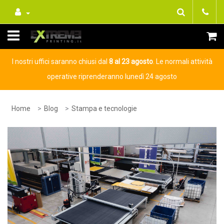
I nostri uffici saranno chiusi dal
8 al 23 agosto
. Le normali attività
operative riprenderanno lunedì 24 agosto
Home
Blog
Stampa e tecnologie